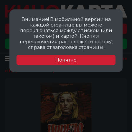
Внимание! В мобильной версии на
каждой странице вы можете
Перейти на карту локаций ©
переключаться между списком (или
текстом) и картой. Кнопки
переключения расположены вверху,
Добавить локацию
справа от заголовка страницы.
Фильм
Посмотреть на карте
Понятно
‹‹ Перейти ко всем фильмам