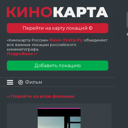
Перейти на карту локаций ©
«Кинокарта России»
Кино-Театр.Ру
объединяет
все важные локации российского
кинематографа.
Подробнее ››
Добавить локацию
Фильм
‹‹ Перейти ко всем фильмам