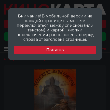
Внимание! В мобильной версии на
каждой странице вы можете
Перейти на карту локаций ©
переключаться между списком (или
текстом) и картой. Кнопки
переключения расположены вверху,
Добавить локацию
справа от заголовка страницы.
Фильм
Посмотреть на карте
Понятно
‹‹ Перейти ко всем фильмам