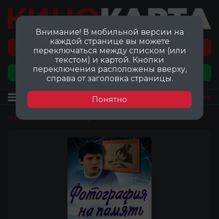
Внимание! В мобильной версии на
каждой странице вы можете
Перейти на карту локаций ©
переключаться между списком (или
текстом) и картой. Кнопки
переключения расположены вверху,
Добавить локацию
справа от заголовка страницы.
Фильм
Посмотреть на карте
Понятно
‹‹ Перейти ко всем фильмам