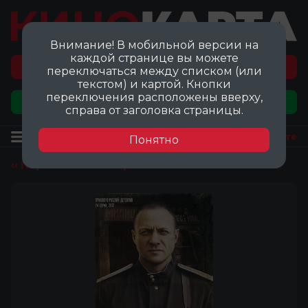
Внимание! В мобильной версии на
каждой странице вы можете
Перейти на карту локаций ©
переключаться между списком (или
текстом) и картой. Кнопки
переключения расположены вверху,
Добавить локацию
справа от заголовка страницы.
Фильм
Посмотреть на карте
Понятно
‹‹ Перейти ко всем фильмам