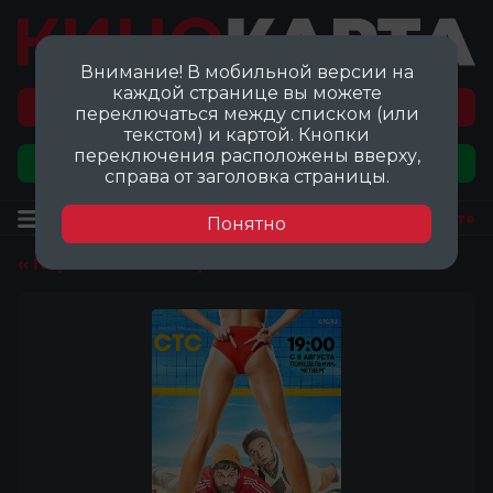
Внимание! В мобильной версии на
каждой странице вы можете
Перейти на карту локаций ©
переключаться между списком (или
текстом) и картой. Кнопки
переключения расположены вверху,
Добавить локацию
справа от заголовка страницы.
Фильм
Посмотреть на карте
Понятно
‹‹ Перейти ко всем фильмам