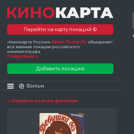
Перейти на карту локаций ©
«Кинокарта России»
Кино-Театр.Ру
объединяет
все важные локации российского
кинематографа.
Подробнее ››
Добавить локацию
Фильм
‹‹ Перейти ко всем фильмам