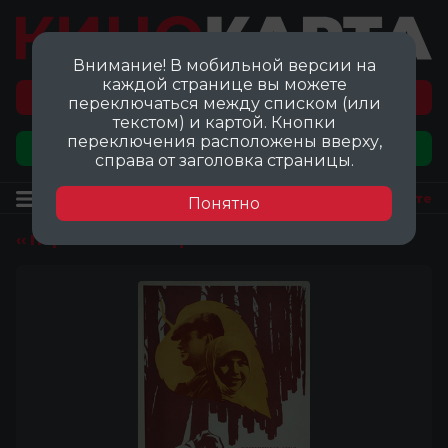
Внимание! В мобильной версии на
каждой странице вы можете
Перейти на карту локаций ©
переключаться между списком (или
текстом) и картой. Кнопки
переключения расположены вверху,
Добавить локацию
справа от заголовка страницы.
Фильм
Посмотреть на карте
Понятно
‹‹ Перейти ко всем фильмам