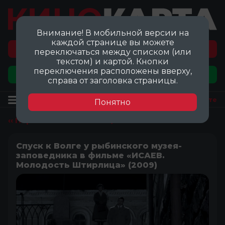
Внимание! В мобильной версии на
каждой странице вы можете
Перейти на карту локаций ©
переключаться между списком (или
текстом) и картой. Кнопки
переключения расположены вверху,
Добавить локацию
справа от заголовка страницы.
Локация
Посмотреть на карте
Понятно
‹‹ Перейти ко всем локациям
Спуск к Волге у рыбинского музея-
заповедника в фильме «ИСАЕВ.
Молодость Штирлица» (2009)