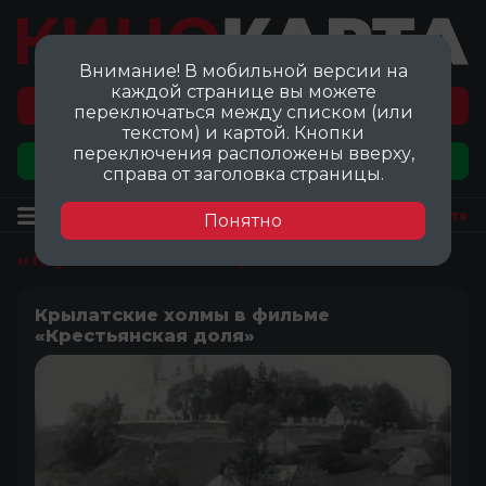
Внимание! В мобильной версии на
каждой странице вы можете
Перейти на карту локаций ©
переключаться между списком (или
текстом) и картой. Кнопки
переключения расположены вверху,
Добавить локацию
справа от заголовка страницы.
Локация
Посмотреть на карте
Понятно
‹‹ Перейти ко всем локациям
Крылатские холмы в фильме
«Крестьянская доля»