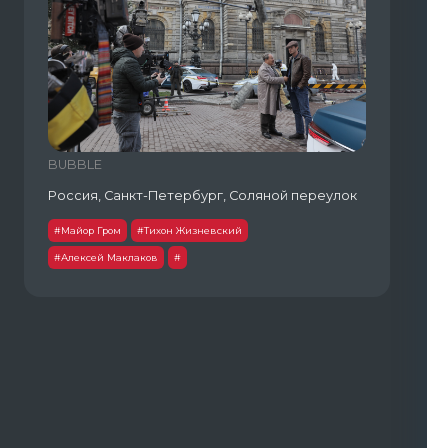
BUBBLE
Россия, Санкт-Петербург, Соляной переулок
#Майор Гром
#Тихон Жизневский
#Алексей Маклаков
#