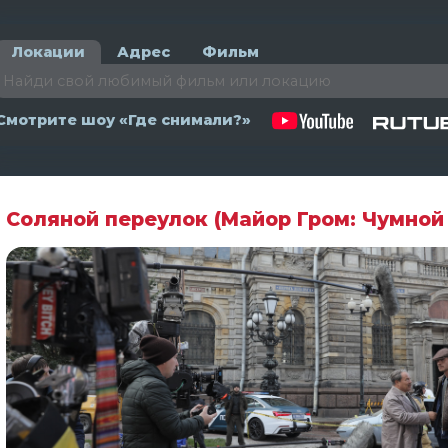
Локации
Адрес
Фильм
Смотрите шоу «Где снимали?»
Соляной переулок (Майор Гром: Чумной