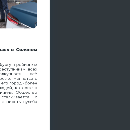
лась в Соляном
бургу пробивным
реступникам всех
одкупность — всё
резко меняется с
 его город «болен
людей, которые в
ияния. Общество
сталкивается с
 зависеть судьба