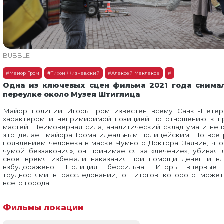
BUBBLE
#Майор Гром
#Тихон Жизневский
#Алексей Маклаков
#
Одна из ключевых сцен фильма 2021 года снима
переулке около Музея Штиглица
Майор полиции Игорь Гром известен всему Санкт-Петер
характером и непримиримой позицией по отношению к п
мастей. Неимоверная сила, аналитический склад ума и неп
это делает майора Грома идеальным полицейским. Но всё 
появлением человека в маске Чумного Доктора. Заявив, что
чумой беззакония», он принимается за «лечение», убивая 
своё время избежали наказания при помощи денег и вл
взбудоражено. Полиция бессильна. Игорь впервые 
трудностями в расследовании, от итогов которого может
всего города.
Фильмы локации