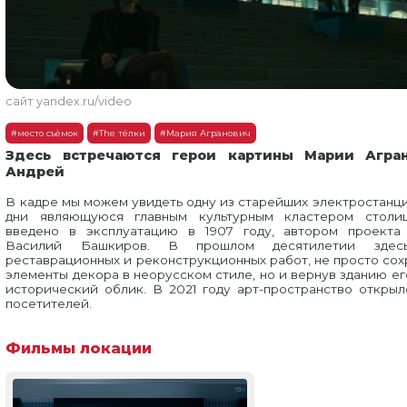
сайт yandex.ru/video
#место съёмок
#The тёлки
#Мария Агранович
Здесь встречаются герои картины Марии Агра
Андрей
В кадре мы можем увидеть одну из старейших электростанц
дни являющуюся главным культурным кластером столи
введено в эксплуатацию в 1907 году, автором проекта
Василий Башкиров. В прошлом десятилетии здес
реставрационных и реконструкционных работ, не просто со
элементы декора в неорусском стиле, но и вернув зданию е
исторический облик. В 2021 году арт-пространство открыл
посетителей.
Фильмы локации