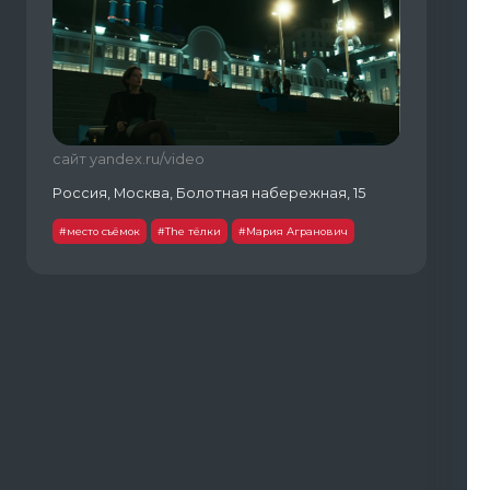
сайт yandex.ru/video
Россия, Москва, Болотная набережная, 15
#место съёмок
#The тёлки
#Мария Агранович