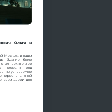
нович Ольга и
ий Москвы, в наши
цы. Здание было
 стал архитектор
ь провели ряд
хранив узнаваемые
го первоначальный
о свои двери для