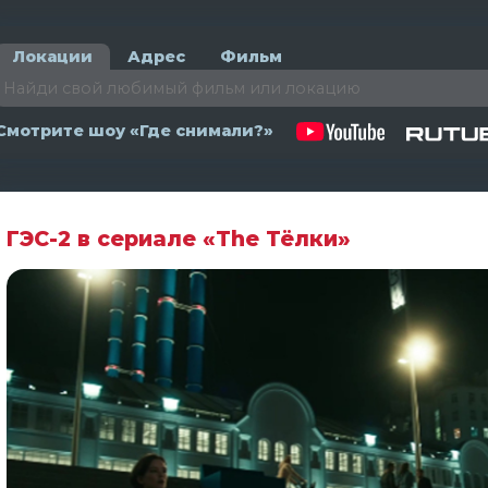
Локации
Адрес
Фильм
Смотрите шоу «Где снимали?»
ГЭС-2 в сериале «The Тёлки»