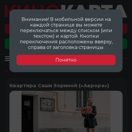
Внимание! В мобильной версии на
каждой странице вы можете
Перейти на карту локаций ©
переключаться между списком (или
текстом) и картой. Кнопки
переключения расположены вверху,
Добавить локацию
справа от заголовка страницы.
Локация
Посмотреть на карте
Понятно
‹‹ Перейти ко всем локациям
Квартира Саши Зориной («Аврора»)