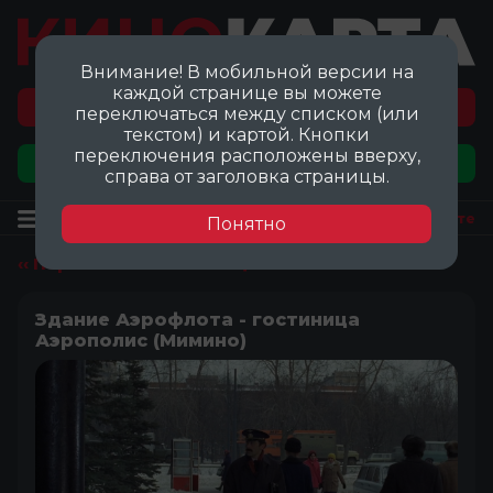
Внимание! В мобильной версии на
каждой странице вы можете
Перейти на карту локаций ©
переключаться между списком (или
текстом) и картой. Кнопки
переключения расположены вверху,
Добавить локацию
справа от заголовка страницы.
Локация
Посмотреть на карте
Понятно
‹‹ Перейти ко всем локациям
Здание Аэрофлота - гостиница
Аэрополис (Мимино)