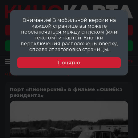
Внимание! В мобильной версии на
каждой странице вы можете
Перейти на карту локаций ©
переключаться между списком (или
текстом) и картой. Кнопки
переключения расположены вверху,
Добавить локацию
справа от заголовка страницы.
Локация
Посмотреть на карте
Понятно
‹‹ Перейти ко всем локациям
Порт «Пионерский» в фильме «Ошибка
резидента»