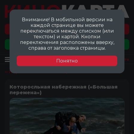
Внимание! В мобильной версии на
каждой странице вы можете
Перейти на карту локаций ©
переключаться между списком (или
текстом) и картой. Кнопки
переключения расположены вверху,
Добавить локацию
справа от заголовка страницы.
Локация
Посмотреть на карте
Понятно
‹‹ Перейти ко всем локациям
Которосльная набережная («Большая
перемена»)