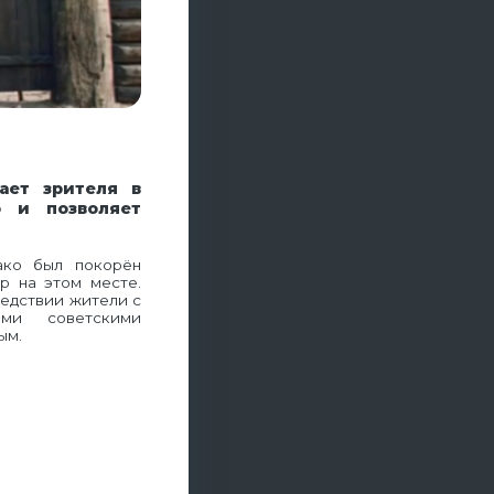
ает зрителя в
 и позволяет
ако был покорён
р на этом месте.
ледствии жители с
ми советскими
ым.