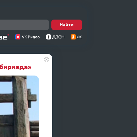
Найти
ибириада»