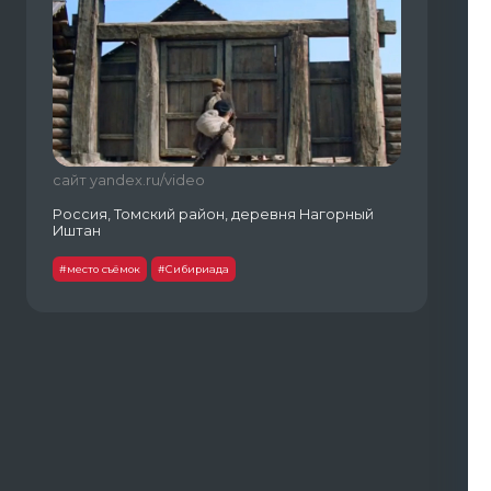
сайт yandex.ru/video
Россия, Томский район, деревня Нагорный
Иштан
#место съёмок
#Сибириада