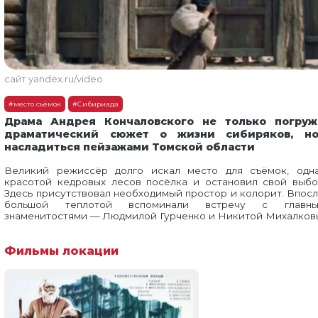
сайт yandex.ru/video
#место съёмок
#Сибириада
Драма Андрея Кончаловского не только погруж
драматический сюжет о жизни сибиряков, но
насладиться пейзажами Томской области
Великий режиссёр долго искал место для съёмок, одн
красотой кедровых лесов посёлка и остановил свой выбо
Здесь присутствовал необходимый простор и колорит. Впос
большой теплотой вспоминали встречу с главны
знаменитостями — Людмилой Гурченко и Никитой Михалков
Фильмы локации