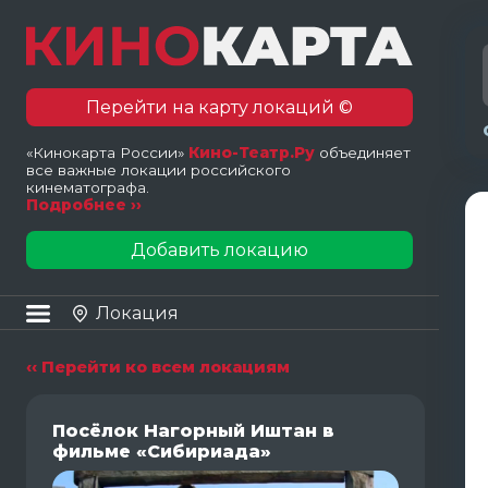
Перейти на карту локаций ©
«Кинокарта России»
Кино-Театр.Ру
объединяет
все важные локации российского
кинематографа.
Подробнее ››
Добавить локацию
Локация
‹‹ Перейти ко всем локациям
Посёлок Нагорный Иштан в
фильме «Сибириада»