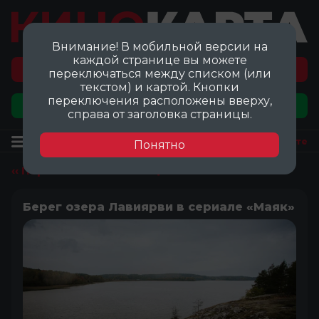
Внимание! В мобильной версии на
каждой странице вы можете
Перейти на карту локаций ©
переключаться между списком (или
текстом) и картой. Кнопки
переключения расположены вверху,
Добавить локацию
справа от заголовка страницы.
Локация
Посмотреть на карте
Понятно
‹‹ Перейти ко всем локациям
Берег озера Лавиярви в сериале «Маяк»