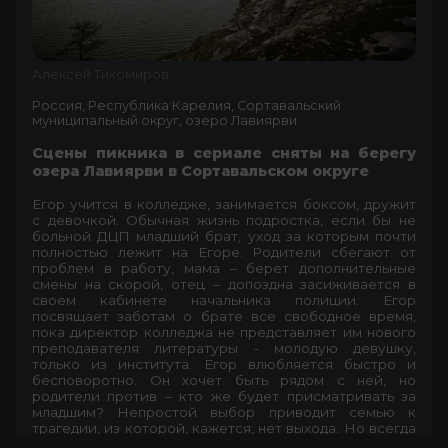
Алексей Тихомиров
Россия, Республика Карелия, Сортавальский
муниципальный округ, озеро Лавиярви
Сцены пикника в сериале сняты на берегу
озера Лавиярви в Сортавальском округе
Егор учится в колледже, занимается боксом, дружит
с девочкой. Обычная жизнь подростка, если бы не
больной ДЦП младший брат, уход за которым почти
полностью лежит на Егоре. Родители сбегают от
проблем в работу, мама – берет дополнительные
смены на скорой, отец – допоздна засиживается в
своем кабинете начальника полиции. Егор
посвящает заботам о брате все свободное время,
пока директор колледжа не представляет им нового
преподавателя литературы - молодую девушку,
только из института. Егор влюбляется быстро и
бесповоротно. Он хочет быть рядом с ней, но
родители против – кто же будет присматривать за
младшим? Непростой выбор приводит семью к
трагедии, из которой, кажется, нет выхода. Но всегда
есть маяк – нужно только уметь его зажечь.