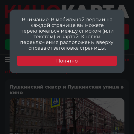
Внимание! В мобильной версии на
каждой странице вы можете
Перейти на карту локаций ©
переключаться между списком (или
текстом) и картой. Кнопки
переключения расположены вверху,
Добавить локацию
справа от заголовка страницы.
Локация
Посмотреть на карте
Понятно
‹‹ Перейти ко всем локациям
Пушкинский сквер и Пушкинская улица в
кино