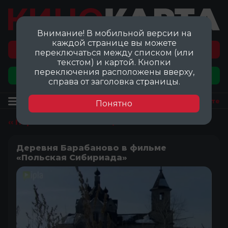
Внимание! В мобильной версии на
каждой странице вы можете
Перейти на карту локаций ©
переключаться между списком (или
текстом) и картой. Кнопки
переключения расположены вверху,
Добавить локацию
справа от заголовка страницы.
Локация
Посмотреть на карте
Понятно
‹‹ Перейти ко всем локациям
Деревня Барабаново в фильме
«Польская Сибириада»