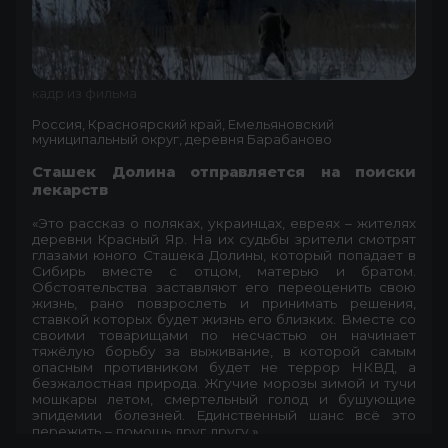
кадр из фильма
Россия, Красноярский край, Емельяновский
муниципальный округ, деревня Барабаново
Сташек Долина отправляется на поиски
лекарств
«Это рассказ о поляках, украинцах, евреях – жителях
деревни Красный Яр. На их судьбы зрители смотрят
глазами юного Сташека Долины, который попадает в
Сибирь вместе с отцом, матерью и братом.
Обстоятельства заставляют его переоценить свою
жизнь, рано повзрослеть и принимать решения,
ставкой которых будет жизнь его близких. Вместе со
своими товарищами по несчастью он начинает
тяжёлую борьбу за выживание, в которой самым
опасным противником будет не террор НКВД, а
безжалостная природа. Жгучие морозы зимой и тучи
мошкары летом, смертельный голод и бушующие
эпидемии болезней. Единственный шанс всё это
пережить – помощь друг другу.»