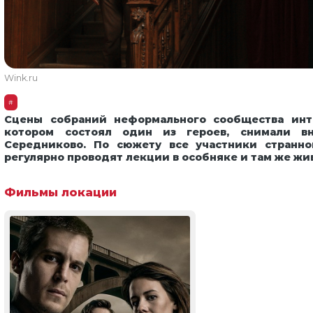
Wink.ru
#
Сцены собраний неформального сообщества инте
котором состоял один из героев, снимали в
Середниково. По сюжету все участники странно
регулярно проводят лекции в особняке и там же жи
Фильмы локации