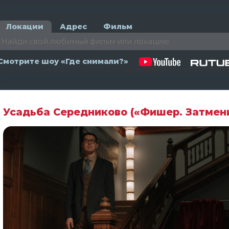
Локации
Адрес
Фильм
Смотрите шоу «Где снимали?»
Усадьба Середниково («Фишер. Затмен