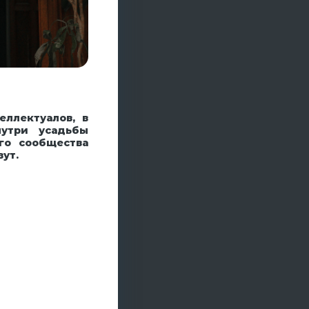
ллектуалов, в
нутри усадьбы
го сообщества
вут.