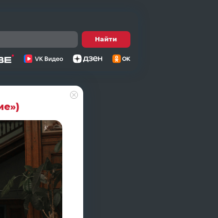
Найти
ие»)