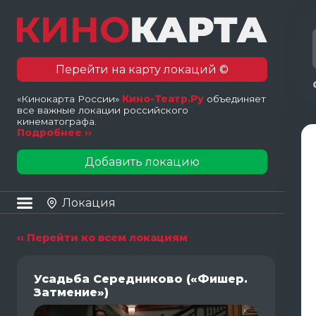
Перейти на карту локаций ©
«Кинокарта России»
Кино-Театр.Ру
объединяет
все важные локации российского
кинематографа.
Подробнее ››
Добавить локацию
Локация
‹‹ Перейти ко всем локациям
Усадьба Середниково («Фишер.
Затмение»)