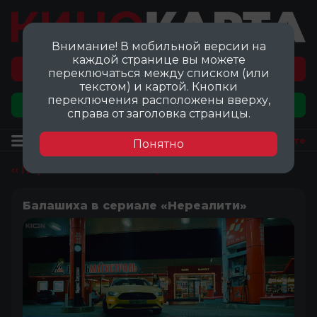
Внимание! В мобильной версии на
каждой странице вы можете
Перейти на карту локаций ©
переключаться между списком (или
текстом) и картой. Кнопки
переключения расположены вверху,
Добавить локацию
справа от заголовка страницы.
Локация
Посмотреть на карте
Понятно
‹‹ Перейти ко всем локациям
Балашиха в сериале «Нереалити»