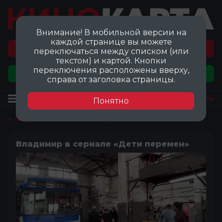
Внимание! В мобильной версии на
каждой странице вы можете
Перейти на карту локаций ©
переключаться между списком (или
текстом) и картой. Кнопки
переключения расположены вверху,
Добавить локацию
справа от заголовка страницы.
Локация
Посмотреть на карте
Понятно
‹‹ Перейти ко всем локациям
Владимир в сериале «Дети перемен»