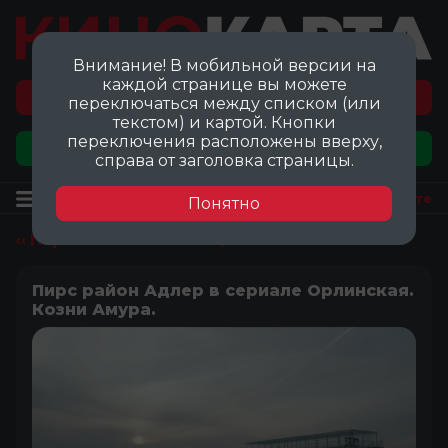
Внимание! В мобильной версии на
каждой странице вы можете
Перейти на карту локаций ©
переключаться между списком (или
текстом) и картой. Кнопки
переключения расположены вверху,
Добавить локацию
справа от заголовка страницы.
Локация
Посмотреть на карте
Понятно
‹‹ Перейти ко всем локациям
Пирс район Адлер в сериале Орлинская.
Козни Амура.