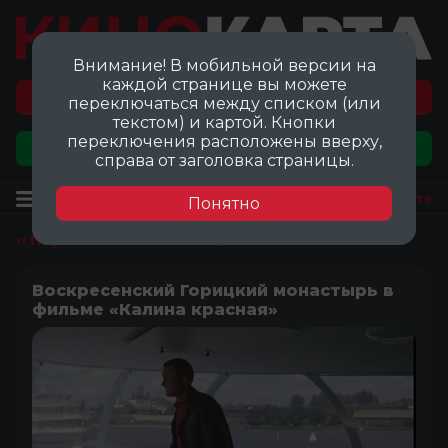
Внимание! В мобильной версии на
каждой странице вы можете
Перейти на карту локаций ©
переключаться между списком (или
текстом) и картой. Кнопки
переключения расположены вверху,
Добавить локацию
справа от заголовка страницы.
Локация
Посмотреть на карте
Понятно
‹‹ Перейти ко всем локациям
Воскресенский Горицкий монастырь в
фильме «Калина красная»