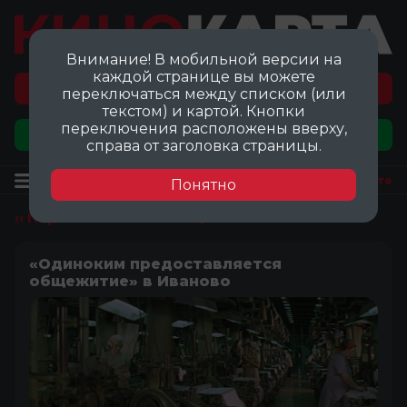
Внимание! В мобильной версии на
каждой странице вы можете
Перейти на карту локаций ©
переключаться между списком (или
текстом) и картой. Кнопки
переключения расположены вверху,
Добавить локацию
справа от заголовка страницы.
Локация
Посмотреть на карте
Понятно
‹‹ Перейти ко всем локациям
«Одиноким предоставляется
общежитие» в Иваново