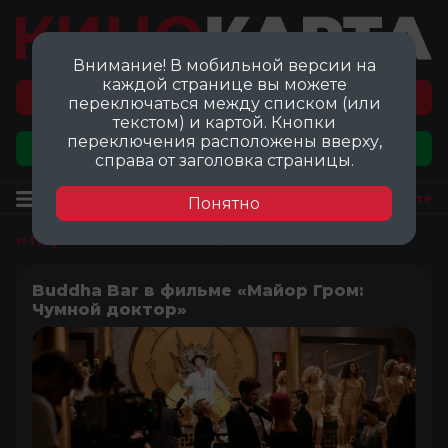
Внимание! В мобильной версии на
каждой странице вы можете
Перейти на карту локаций ©
переключаться между списком (или
текстом) и картой. Кнопки
переключения расположены вверху,
Добавить локацию
справа от заголовка страницы.
Локация
Посмотреть на карте
Понятно
‹‹ Перейти ко всем локациям
Buddha Bar в фильме «Майор Гром:
Чумной доктор»