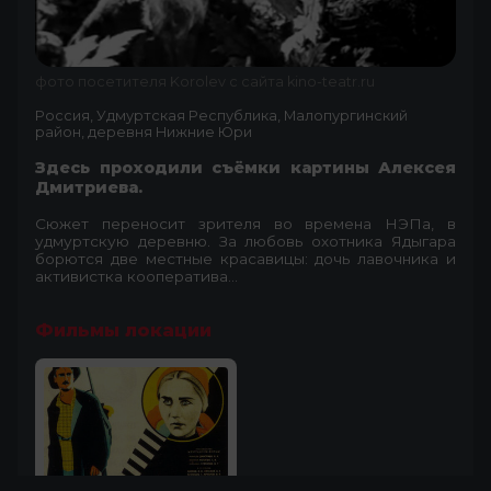
фото посетителя Korolev с сайта kino-teatr.ru
Россия, Удмуртская Республика, Малопургинский
район, деревня Нижние Юри
Здесь проходили съёмки картины Алексея
Дмитриева.
Сюжет переносит зрителя во времена НЭПа, в
удмуртскую деревню. За любовь охотника Ядыгара
борются две местные красавицы: дочь лавочника и
активистка кооператива...
Фильмы локации