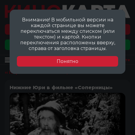
Внимание! В мобильной версии на
каждой странице вы можете
Перейти на карту локаций ©
переключаться между списком (или
текстом) и картой. Кнопки
переключения расположены вверху,
Добавить локацию
справа от заголовка страницы.
Локация
Посмотреть на карте
Понятно
‹‹ Перейти ко всем локациям
Нижние Юри в фильме «Соперницы»