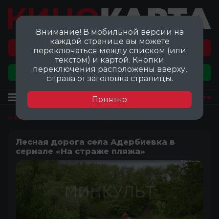
Внимание! В мобильной версии на
каждой странице вы можете
Перейти на карту локаций ©
переключаться между списком (или
текстом) и картой. Кнопки
переключения расположены вверху,
Добавить локацию
справа от заголовка страницы.
Локация
Посмотреть на карте
Понятно
‹‹ Перейти ко всем локациям
Лесная дорога села Адербиевка в
сериале «На страже пляжа»