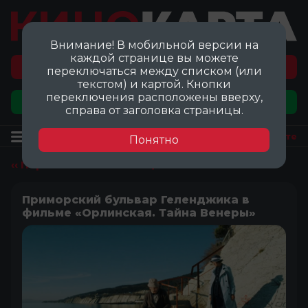
Внимание! В мобильной версии на
каждой странице вы можете
Перейти на карту локаций ©
переключаться между списком (или
текстом) и картой. Кнопки
переключения расположены вверху,
Добавить локацию
справа от заголовка страницы.
Локация
Посмотреть на карте
Понятно
‹‹ Перейти ко всем локациям
Приморский бульвар Геленджика в
фильме «Орлинская. Тайна Венеры»