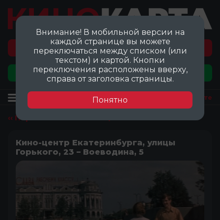
Внимание! В мобильной версии на
каждой странице вы можете
Перейти на карту локаций ©
переключаться между списком (или
текстом) и картой. Кнопки
переключения расположены вверху,
Добавить локацию
справа от заголовка страницы.
Локация
Посмотреть на карте
Понятно
‹‹ Перейти ко всем локациям
Кино-центр Екатеринбурга, улицы
Горького, 23 – Воеводина, 5