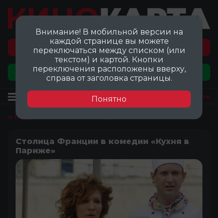
Внимание! В мобильной версии на
каждой странице вы можете
Перейти на карту локаций ©
переключаться между списком (или
текстом) и картой. Кнопки
переключения расположены вверху,
Добавить локацию
справа от заголовка страницы.
Локация
Посмотреть на карте
Понятно
‹‹ Перейти ко всем локациям
Столица Франции в комедии «Кухня в
Париже»