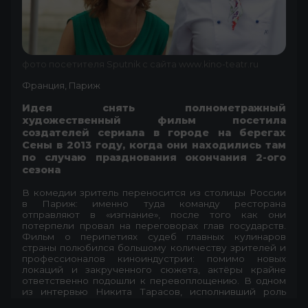
фото посетителя Sputnik с сайта www.kino-teatr.ru
Франция, Париж
Идея снять полнометражный
художественный фильм посетила
создателей сериала в городе на берегах
Сены в 2013 году, когда они находились там
по случаю празднования окончания 2-ого
сезона
В комедии зритель переносится из столицы России
в Париж: именно туда команду ресторана
отправляют в «изгнание», после того как они
потерпели провал на переговорах глав государств.
Фильм о перипетиях судеб главных кулинаров
страны полюбился большому количеству зрителей и
профессионалов киноиндустрии: помимо новых
локаций и закрученного сюжета, актёры крайне
ответственно подошли к перевоплощению. В одном
из интервью Никита Тарасов, исполнивший роль
кондитера Луи, поделился секретом, который помог