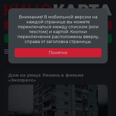
Внимание! В мобильной версии на
каждой странице вы можете
Перейти на карту локаций ©
переключаться между списком (или
текстом) и картой. Кнопки
переключения расположены вверху,
Добавить локацию
справа от заголовка страницы.
Локация
Посмотреть на карте
Понятно
‹‹ Перейти ко всем локациям
Дом на улице Ленина в фильме
«Экспресс»