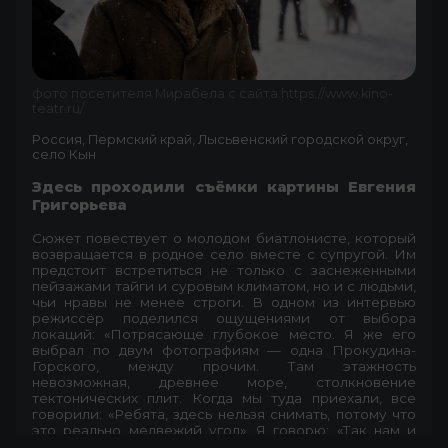
фото посетителя Мирабела с сайта https://www.kino-
teatr.ru/
Россия, Пермский край, Лысьвенский городской округ,
село Кын
Здесь проходили съёмки картины Евгения
Григорьева
Сюжет повествует о молодом биатлонисте, который
возвращается в родное село вместе с супругой. Им
предстоит встретиться не только с заснеженными
пейзажами тайги и суровым климатом, но и с людьми,
чьи нравы не менее строги. В одном из интервью
режиссёр поделился ощущениями от выбора
локаций: «Потрясающе глубокое место. Я же его
выбрал по двум фотографиям — одна Прокудина-
Горского, между прочим. Там этажность
невозможная, древнее море, столкновение
тектонических плит. Когда мы туда приехали, все
говорили: «Ребята, здесь нельзя снимать, потому что
это реально медвежий угол». Я говорю: «Так нам и
нужен медвежий угол, у нас в основе картины лежит