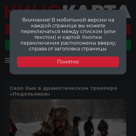
Внимание! В мобильной версии на
каждой странице вы можете
Перейти на карту локаций ©
переключаться между списком (или
текстом) и картой. Кнопки
переключения расположены вверху,
Добавить локацию
справа от заголовка страницы.
Локация
Посмотреть на карте
Понятно
‹‹ Перейти ко всем локациям
Село Кын в драматическом триллере
«Подельники»