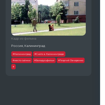
Кадр из фильма
Россия, Калининград
#Калининград
#Снято в Калининграде
#место съёмки
#Беларусьфильм
#Георгий Овчаренко
#