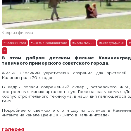
Кадр из фильма
#Калининград
#Снято в Калининграде
#место съёмки
#Беларусьфильм
#
#
В этом добром детском фильме Калининград
типичного приморского советского города.
Фильм «Великий укротитель» сохранил для зрителей 
Калининграда 70-х годов.
В кадры попали современный сквер Достоевского Ф.М.,
построенных миникварталов на ул. Грекова, называемых «Дв
корпус строительного техникума, в наши дня являющегося 
БФУ.
Подробнее о съёмках этого и других фильмов в Калинин
читайте на канале Дзен/ВК «Снято в Калининграде».
Галерея