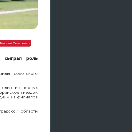
Георгий Овчаренко
 сыграл роль
виды советского
 один из первых
орянское гнездо»,
одним из филиалов
градской области