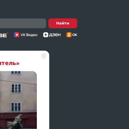
Найти
итель»