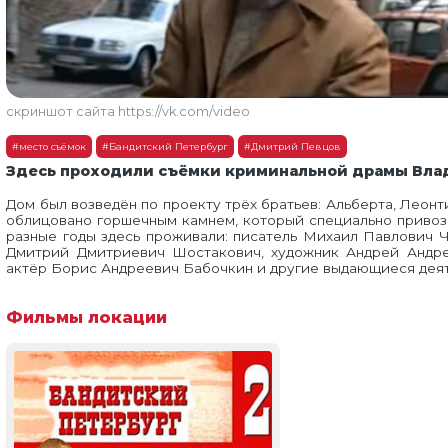
скриншот сайта https://vk.com/video
#место съёмок
#Бандитский Петербург
#Дмитрий Певцов
Здесь проходили съёмки криминальной драмы Вла
Дом был возведён по проекту трёх братьев: Альберта, Леонт
облицовано горшечным камнем, который специально привоз
разные годы здесь проживали: писатель Михаил Павлович Ч
Дмитрий Дмитриевич Шостакович, художник Андрей Андр
актёр Борис Андреевич Бабочкин и другие выдающиеся дея
Фильмы локации