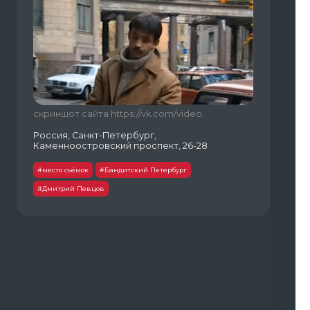
скриншот сайта https://vk.com/video
Россия, Санкт-Петербург,
Каменноостровский проспект, 26-28
#место съёмок
#Бандитский Петербург
#Дмитрий Певцов