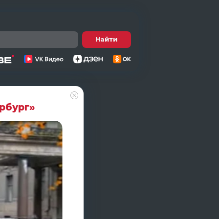
Найти
рбург»