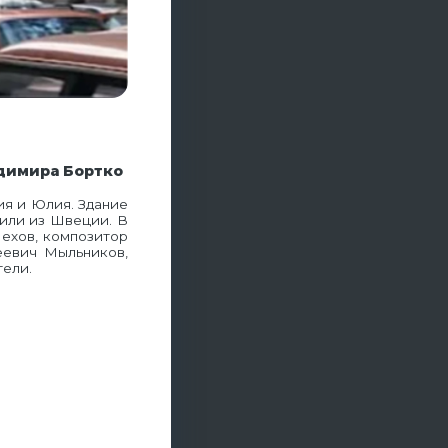
димира Бортко
ия и Юлия. Здание
или из Швеции. В
ехов, композитор
еевич Мыльников,
тели.