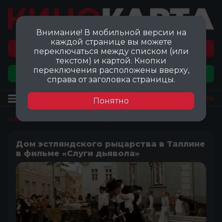
Внимание! В мобильной версии на
каждой странице вы можете
Перейти на карту локаций ©
переключаться между списком (или
текстом) и картой. Кнопки
переключения расположены вверху,
Добавить локацию
справа от заголовка страницы.
Локация
Посмотреть на карте
Понятно
‹‹ Перейти ко всем локациям
Дом эстляндского рыцарства в Таллине
в фильме «Слуги дьявола»