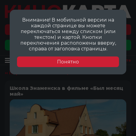
Внимание! В мобильной версии на
каждой странице вы можете
Перейти на карту локаций ©
переключаться между списком (или
текстом) и картой. Кнопки
переключения расположены вверху,
Добавить локацию
справа от заголовка страницы.
Локация
Посмотреть на карте
Понятно
‹‹ Перейти ко всем локациям
Школа Знаменска в фильме «Был месяц
май»