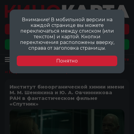
Внимание! В мобильной версии на
каждой странице вы можете
Перейти на карту локаций ©
переключаться между списком (или
текстом) и картой. Кнопки
переключения расположены вверху,
Добавить локацию
справа от заголовка страницы.
Локация
Посмотреть на карте
Понятно
‹‹ Перейти ко всем локациям
Институт биоорганической химии имени
М. М. Шемякина и Ю. А. Овчинникова
РАН в фантастическом фильме
«Спутник»