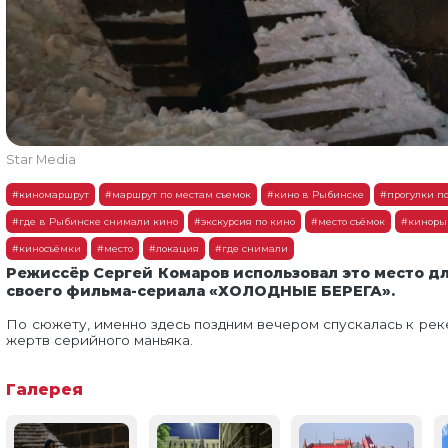
Star Media
#киномаршрут
#маршрут по местам съемок
#кино в Рыбинске
#прогулки п
#где в Рыбинске снимали кино
#экскурсия по кино
#место съёмок
#киноры
#киносъёмки
#место
#локация
#где снимали
Режиссёр Сергей Комаров использовал это место дл
своего фильма-сериала «ХОЛОДНЫЕ БЕРЕГА».
По сюжету, именно здесь поздним вечером спускалась к рек
жертв серийного маньяка.
Галерея