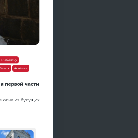
о Рыбинску
бинск
#съёмка
я первой части
е одна из будущих