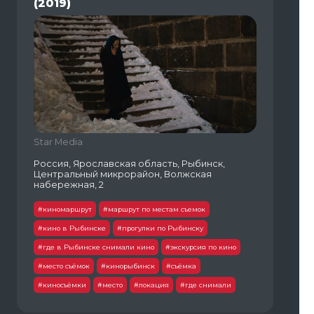
(2019)
Star Media
Россия, Ярославская область, Рыбинск,
Центральный микрорайон, Волжская
набережная, 2
#киномаршрут
#маршрут по местам съемок
#кино в Рыбинске
#прогулки по Рыбинску
#где в Рыбинске снимали кино
#экскурсия по кино
#место съёмок
#кинорыбинск
#съёмка
#киносъёмки
#место
#локация
#где снимали