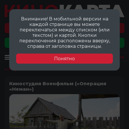
Внимание! В мобильной версии на
каждой странице вы можете
Перейти на карту локаций ©
переключаться между списком (или
текстом) и картой. Кнопки
переключения расположены вверху,
Добавить локацию
справа от заголовка страницы.
Локация
Посмотреть на карте
Понятно
‹‹ Перейти ко всем локациям
Киностудия Военфильм («Операция
«Неман»)