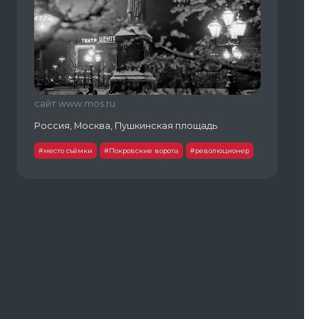
сайт www.mos.ru
Россия, Москва, Пушкинская площадь
#место съёмки
#Покровские ворота
#революционер