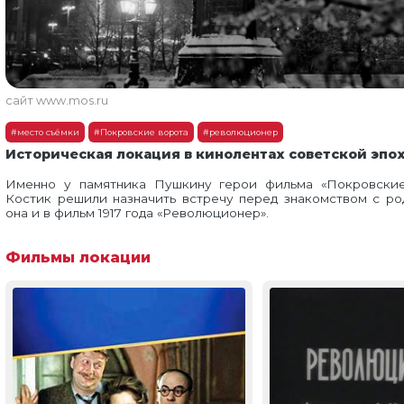
сайт www.mos.ru
#место съёмки
#Покровские ворота
#революционер
Историческая локация в кинолентах советской эпо
Именно у памятника Пушкину герои фильма «Покровские
Костик решили назначить встречу перед знакомством с ро
она и в фильм 1917 года «Революционер».
Фильмы локации