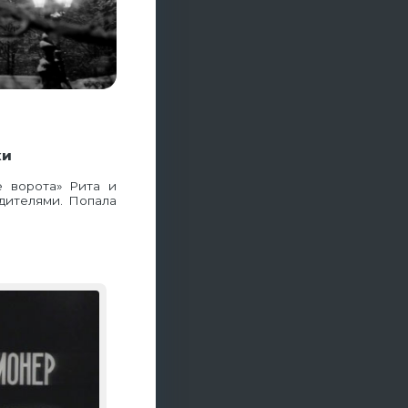
хи
 ворота» Рита и
дителями. Попала