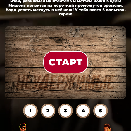
Итак, равняемся на Стейтема и метаем ножи в цель!
Мишень появится на короткий промежуток времени.
Надо успеть метнуть в неё нож! У тебя всего 5 попыток,
герой!
СТАРТ
1
2
3
4
5